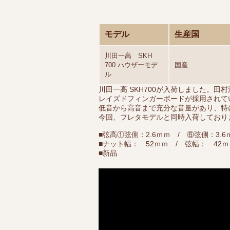
モデル
生産国
川田一高 SKH
700 ハウザーモデ
国産
ル
川田一高 SKH700が入荷しました。
レイズドフィンガーボードが採用されて
低音から高音まで充分な音量があり、特
今回、フレタモデルと同時入荷しており
■弦高①弦側：2.6ｍｍ / ⑥弦側：3.6
■ナット幅： 52ｍｍ / 弦幅： 42ｍ
■新品