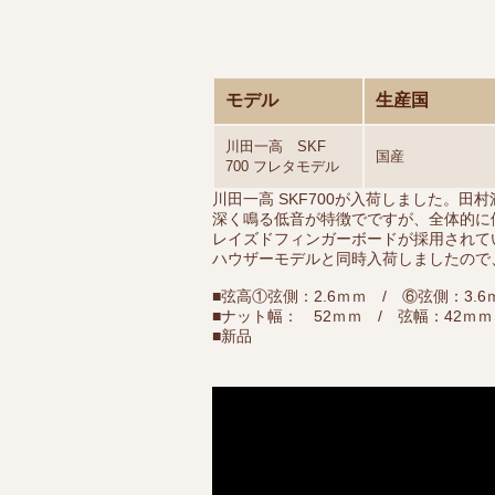
モデル
生産国
川田一高 SKF
国産
700 フレタモデル
川田一高 SKF700が入荷しました。田
深く鳴る低音が特徴でですが、全体的に
レイズドフィンガーボードが採用されて
ハウザーモデルと同時入荷しましたので
■弦高①弦側：2.6ｍｍ / ⑥弦側：3.6
■ナット幅： 52ｍｍ / 弦幅：42ｍｍ
■新品