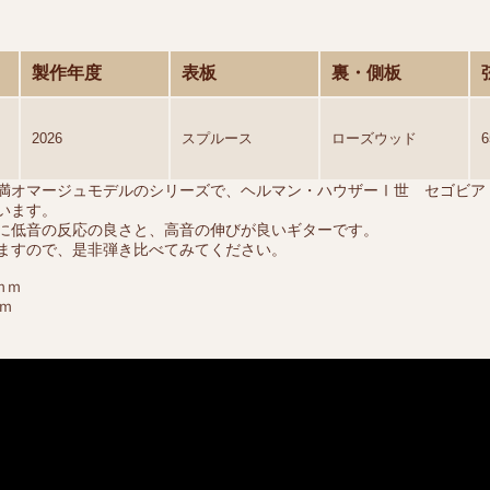
製作年度
表板
裏・側板
2026
スプルース
ローズウッド
田村満オマージュモデルのシリーズで、ヘルマン・ハウザーⅠ世 セゴビア・
います。
に低音の反応の良さと、高音の伸びが良いギターです。
ますので、是非弾き比べてみてください。
ｍｍ
ｍ