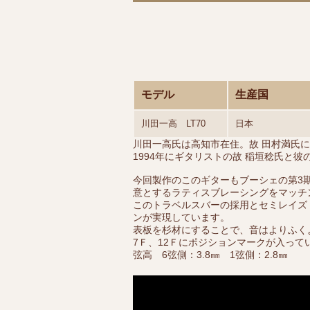
モデル
生産国
川田一高 LT70
日本
川田一高氏は高知市在住。故 田村満氏に
1994年にギタリストの故 稲垣稔氏と
今回製作のこのギターもブーシェの第3
意とするラティスブレーシングをマッチ
このトラベルスバーの採用とセミレイズ
ンが実現しています。
表板を杉材にすることで、音はよりふく
7Ｆ、12Ｆにポジションマークが入って
弦高 6弦側：3.8㎜ 1弦側：2.8㎜