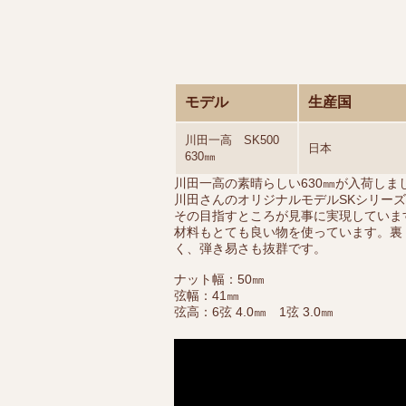
モデル
生産国
川田一高 SK500
日本
630㎜
川田一高の素晴らしい630㎜が入荷しま
川田さんのオリジナルモデルSKシリー
その目指すところが見事に実現していま
材料もとても良い物を使っています。裏
く、弾き易さも抜群です。
ナット幅：50㎜
弦幅：41㎜
弦高：6弦 4.0㎜ 1弦 3.0㎜