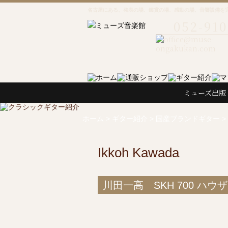
名古屋にある、発表の場、鑑賞の場、感動の場、音響設備を
052-910
ミューズ出版
ホーム
>
ギター紹介
>
国産ブランドギター
>
Ikkoh Kawada
川田一高 SKH 700 ハウ