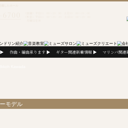
完備したホール
-6700
（店舗）平日11：00～20：00 土日10：00～19：00
（教室）平日11：00～20：20 土日10：00～20：00
月曜日定休
作曲・編曲承ります
ギター関連新着情報
マリンバ関連
Ikkoh Kawada
ザーモデル