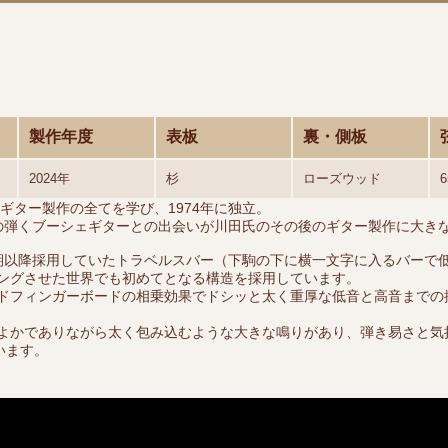
製作年度
表板
裏・側板
2024年
杉
ローズウッド
ギター製作の全てを学び、1974年に独立。
彼の弾くブーシェギターとの出会いが川田氏のその後のギター製作に大き
期以降採用していたトラベルスバー（下駒の下に横一文字に入るバーで
ングさせた世界でも初めてとなる構造を採用しています。
ドフィンガーボードの相乗効果でドシッと太く重厚な低音と高音までの
よかでありながら太く包み込むような大きな鳴りがあり、弾き易さと気
います。