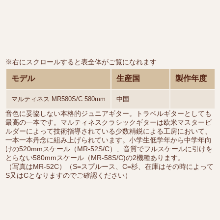
※右にスクロールすると表全体がご覧になれます
モデル
生産国
製作年度
マルティネス MR580S/C 580mm
中国
音色に妥協しない本格的ジュニアギター。トラベルギターとしても
最高の一本です。マルティネスクラシックギターは欧米マスタービ
ルダーによって技術指導されている少数精鋭による工房において、
一本一本丹念に組み上げられています。小学生低学年から中学年向
けの520mmスケール（MR-52S/C）、音質でフルスケールに引けを
とらない580mmスケール（MR-58S/C)の2機種あります。
（写真はMR-52C）（S=スプルース、C=杉、在庫はその時によって
S又はCとなりますのでご確認ください）