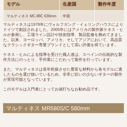
モデル
生産国
製作年度
マルティネス MC-88C 630mm
中国
マルティネスは1978年にヴォルフガング・イェリングハウスにより
ドイツで創設されました。2005年にはアメリカの製作家ケネス・ヒ
ルが参画し、工場ライン設計や技術指導、製品監修を務めてきまし
た。以来、ヨーロッパ、アメリカ、そしてアジアにおいて、高品質
なクラシックギター専業ブランドとして高い評価を得ています。
ケネス・ヒルによる指導を受けた職人達は、スペインの伝統的な製
作方法にのっとり、手作業にこだわって製作を行っています。
また、マルティネスは長年乾燥させた豊富な材料から各モデルに適
したものを選び抜いているため、非常に狂いの少ないギターの製作
が実現可能となっています。
このモデルは入門者にとってお値打ちなお勧め品です。
マルティネス MR580S/C 580mm