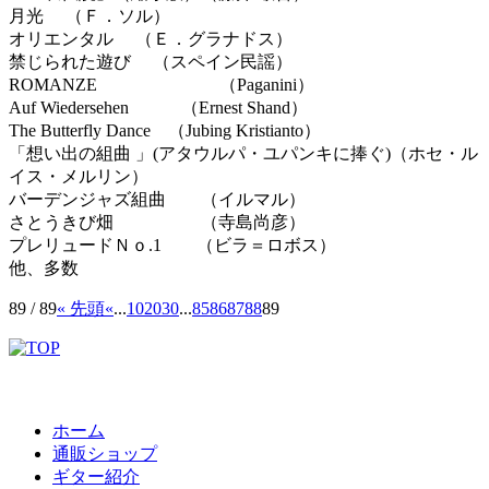
月光 （Ｆ．ソル）
オリエンタル （Ｅ．グラナドス）
禁じられた遊び （スペイン民謡）
ROMANZE （Paganini）
Auf Wiedersehen （Ernest Shand）
The Butterfly Dance （Jubing Kristianto）
「想い出の組曲 」(アタウルパ・ユパンキに捧ぐ)（ホセ・ル
イス・メルリン）
バーデンジャズ組曲 （イルマル）
さとうきび畑 （寺島尚彦）
プレリュードＮｏ.1 （ビラ＝ロボス）
他、多数
89 / 89
« 先頭
«
...
10
20
30
...
85
86
87
88
89
ホーム
通販ショップ
ギター紹介