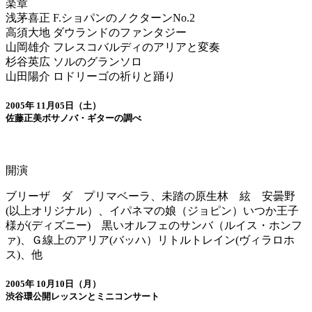
楽章
浅茅喜正 F.ショパンのノクターンNo.2
高須大地 ダウランドのファンタジー
山岡雄介 フレスコバルディのアリアと変奏
杉谷英広 ソルのグランソロ
山田陽介 ロドリーゴの祈りと踊り
2005年 11月05日（土）
佐藤正美ボサノバ・ギターの調べ
開演
ブリーザ ダ プリマベーラ、未踏の原生林 絃 安曇野
(以上オリジナル）、イパネマの娘（ジョピン）いつか王子
様が(ディズニー) 黒いオルフェのサンバ（ルイス・ホンフ
ァ)、Ｇ線上のアリア(バッハ）リトルトレイン(ヴィラロホ
ス)、他
2005年 10月10日（月）
渋谷環公開レッスンとミニコンサート