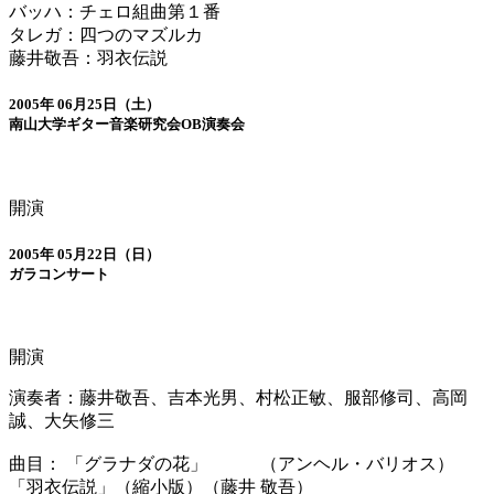
バッハ：チェロ組曲第１番
タレガ：四つのマズルカ
藤井敬吾：羽衣伝説
2005年 06月25日（土）
南山大学ギター音楽研究会OB演奏会
開演
2005年 05月22日（日）
ガラコンサート
開演
演奏者：藤井敬吾、吉本光男、村松正敏、服部修司、高岡
誠、大矢修三
曲目： 「グラナダの花」 （アンヘル・バリオス）
「羽衣伝説」（縮小版）（藤井 敬吾）