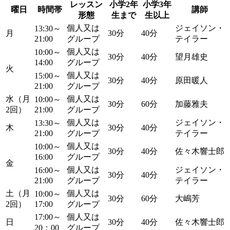
レッスン
小学2年
小学3年
曜日
時間帯
講師
形態
生まで
生以上
個人又は
ジェイソン・
13:30～
月
30分
40分
21:00
グループ
テイラー
個人又は
10:00～
30分
40分
望月雄史
14:00
グループ
火
個人又は
15:00～
30分
40分
原田暖人
21:00
グループ
水（月
個人又は
10:00～
30分
60分
加藤雅夫
2回）
21:00
グループ
個人又は
ジェイソン・
13:30～
木
30分
40分
21:00
グループ
テイラー
個人又は
10:00～
30分
40分
佐々木響士郎
16:00
グループ
金
個人又は
ジェイソン・
16:00～
30分
40分
21:00
グループ
テイラー
土（月
個人又は
10:00～
30分
60分
大嶋芳
2回）
17:00
グループ
17:00～
個人又は
日
30分
40分
佐々木響士郎
20：00
グループ