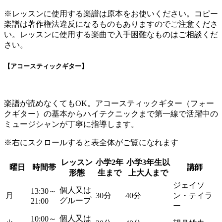
※レッスンに使用する楽譜は原本をお使いください。コピー
楽譜は著作権法違反になるものもありますのでご注意くださ
い。レッスンに使用する楽曲で入手困難なものはご相談くだ
さい。
【アコースティックギター】
楽譜が読めなくてもOK。アコースティックギター（フォー
クギター）の基本からハイテクニックまで第一線で活躍中の
ミュージシャンが丁寧に指導します。
※右にスクロールすると表全体がご覧になれます
レッスン
小学2年
小学3年生以
曜日
時間帯
講師
形態
生まで
上大人まで
ジェイソ
個人又は
13:30～
月
30分
40分
ン・テイラ
グループ
21:00
ー
個人又は
10:00～