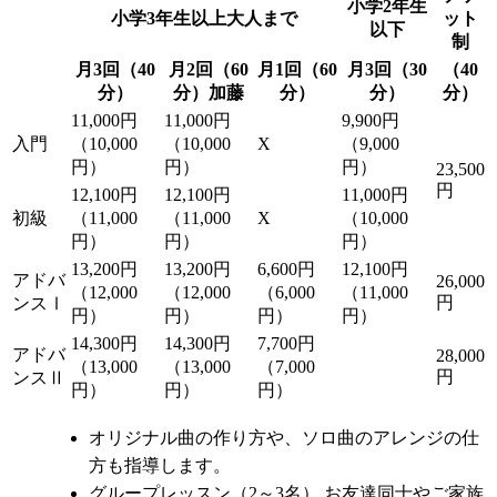
小学2年生
小学3年生以上大人まで
ット
以下
制
月3回（40
月2回（60
月1回（60
月3回（30
（40
分）
分）加藤
分）
分）
分）
11,000円
11,000円
9,900円
入門
（10,000
（10,000
X
（9,000
円）
円）
円）
23,500
円
12,100円
12,100円
11,000円
初級
（11,000
（11,000
X
（10,000
円）
円）
円）
13,200円
13,200円
6,600円
12,100円
アドバ
26,000
（12,000
（12,000
（6,000
（11,000
円
ンスⅠ
円）
円）
円）
円）
14,300円
14,300円
7,700円
アドバ
28,000
（13,000
（13,000
（7,000
円
ンスⅡ
円）
円）
円）
オリジナル曲の作り方や、ソロ曲のアレンジの仕
方も指導します。
グループレッスン（2～3名） お友達同士やご家族