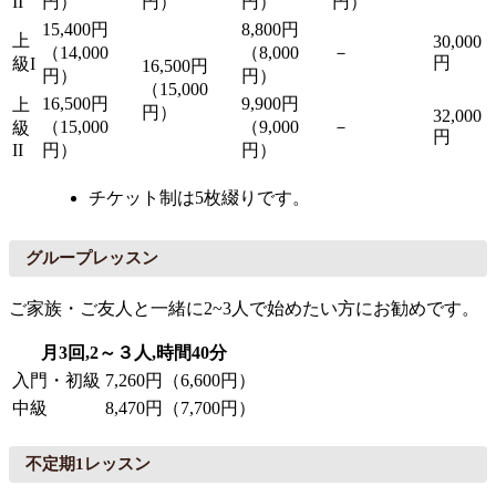
II
円）
円）
円）
円）
15,400円
8,800円
上
30,000
（14,000
（8,000
－
円
級I
16,500円
円）
円）
（15,000
16,500円
9,900円
上
円）
32,000
（15,000
（9,000
－
級
円
II
円）
円）
チケット制は5枚綴りです。
グループレッスン
ご家族・ご友人と一緒に2~3人で始めたい方にお勧めです。
月3回,2～３人,時間40分
入門・初級
7,260円（6,600円）
中級
8,470円（7,700円）
不定期1レッスン