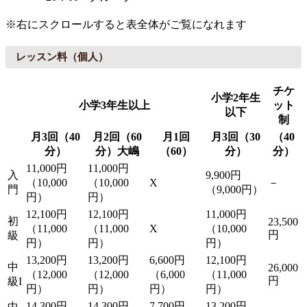
※右にスクロールすると表全体がご覧になれます
レッスン料（個人）
チケ
小学2年生
小学3年生以上
ット
以下
制
月3回（40
月2回（60
月1回
月3回（30
（40
分）
分）大嶋
（60）
分）
分）
11,000円
11,000円
入
9,900円
（10,000
（10,000
X
－
門
（9,000円）
円）
円）
12,100円
12,100円
11,000円
初
23,500
（11,000
（11,000
X
（10,000
円
級
円）
円）
円）
13,200円
13,200円
6,600円
12,100円
中
26,000
（12,000
（12,000
（6,000
（11,000
円
級I
円）
円）
円）
円）
14,300円
14,300円
7,700円
13,200円
中