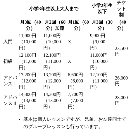
チケ
小学2年生
小学3年生以上大人まで
ット
以下
制
月3回（40
月2回（60
月1回（60
月3回（30
（40
分）
分）加藤
分）
分）
分）
11,000円
11,000円
9,900円
入門
（10,000
（10,000
X
（9,000
円）
円）
円）
23,500
円
12,100円
12,100円
11,000円
初級
（11,000
（11,000
X
（10,000
円）
円）
円）
13,200円
13,200円
6,600円
12,100円
アドバ
26,000
（12,000
（12,000
（6,000
（11,000
円
ンスⅠ
円）
円）
円）
円）
14,300円
14,300円
7,700円
アドバ
28,000
（13,000
（13,000
（7,000
円
ンスⅡ
円）
円）
円）
基本は個人レッスンですが、兄弟、お友達同士で
のグループレッスンも行っています。