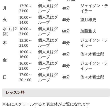
個人又はグ
ジェイソン・テ
13:30～
月
40分
21:00
ループ
イラー
個人又はグ
10:00～
火
40分
望月雄史
14:00
ループ
水（月2
個人又はグ
10:00～
60分
加藤雅夫
回）
21:00
ループ
個人又はグ
ジェイソン・テ
13:30～
木
40分
21:00
ループ
イラー
個人又はグ
10:00～
40分
佐々木響士郎
16:00
ループ
金
個人又はグ
ジェイソン・テ
16:00～
40分
21:00
ループ
イラー
17:00～
個人又はグ
日
40分
佐々木響士郎
20：00
ループ
レッスン料
※右にスクロールすると表全体がご覧になれます