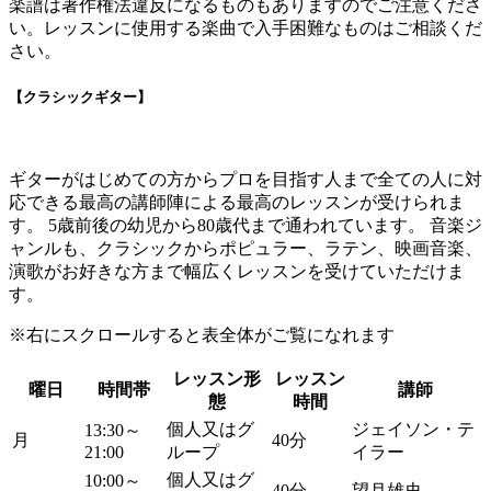
楽譜は著作権法違反になるものもありますのでご注意くださ
い。レッスンに使用する楽曲で入手困難なものはご相談くだ
さい。
【クラシックギター】
ギターがはじめての方からプロを目指す人まで全ての人に対
応できる最高の講師陣による最高のレッスンが受けられま
す。 5歳前後の幼児から80歳代まで通われています。 音楽ジ
ャンルも、クラシックからポピュラー、ラテン、映画音楽、
演歌がお好きな方まで幅広くレッスンを受けていただけま
す。
※右にスクロールすると表全体がご覧になれます
レッスン形
レッスン
曜日
時間帯
講師
態
時間
個人又はグ
ジェイソン・テ
13:30～
月
40分
21:00
ループ
イラー
個人又はグ
10:00～
40分
望月雄史