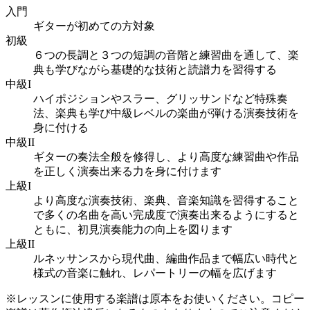
入門
ギターが初めての方対象
初級
６つの長調と３つの短調の音階と練習曲を通して、楽
典も学びながら基礎的な技術と読譜力を習得する
中級I
ハイポジションやスラー、グリッサンドなど特殊奏
法、楽典も学び中級レベルの楽曲が弾ける演奏技術を
身に付ける
中級II
ギターの奏法全般を修得し、より高度な練習曲や作品
を正しく演奏出来る力を身に付けます
上級I
より高度な演奏技術、楽典、音楽知識を習得すること
で多くの名曲を高い完成度で演奏出来るようにすると
ともに、初見演奏能力の向上を図ります
上級II
ルネッサンスから現代曲、編曲作品まで幅広い時代と
様式の音楽に触れ、レパートリーの幅を広げます
※レッスンに使用する楽譜は原本をお使いください。コピー