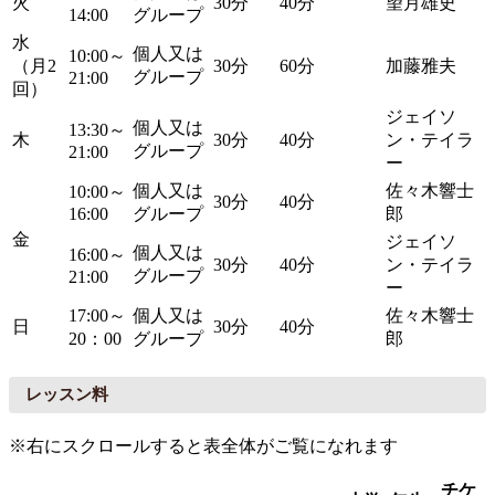
火
30分
40分
望月雄史
14:00
グループ
水
個人又は
10:00～
（月2
30分
60分
加藤雅夫
グループ
21:00
回）
ジェイソ
個人又は
13:30～
木
30分
40分
ン・テイラ
グループ
21:00
ー
個人又は
佐々木響士
10:00～
30分
40分
16:00
グループ
郎
金
ジェイソ
個人又は
16:00～
30分
40分
ン・テイラ
グループ
21:00
ー
17:00～
個人又は
佐々木響士
日
30分
40分
20：00
グループ
郎
レッスン料
※右にスクロールすると表全体がご覧になれます
チケ