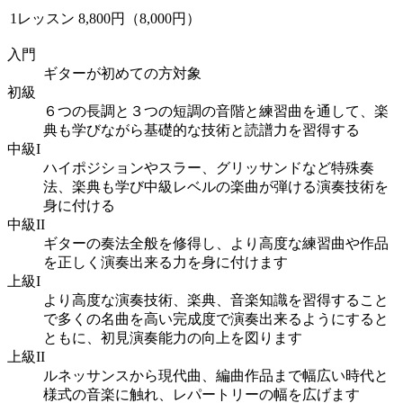
1レッスン
8,800円（8,000円）
入門
ギターが初めての方対象
初級
６つの長調と３つの短調の音階と練習曲を通して、楽
典も学びながら基礎的な技術と読譜力を習得する
中級I
ハイポジションやスラー、グリッサンドなど特殊奏
法、楽典も学び中級レベルの楽曲が弾ける演奏技術を
身に付ける
中級II
ギターの奏法全般を修得し、より高度な練習曲や作品
を正しく演奏出来る力を身に付けます
上級I
より高度な演奏技術、楽典、音楽知識を習得すること
で多くの名曲を高い完成度で演奏出来るようにすると
ともに、初見演奏能力の向上を図ります
上級II
ルネッサンスから現代曲、編曲作品まで幅広い時代と
様式の音楽に触れ、レパートリーの幅を広げます