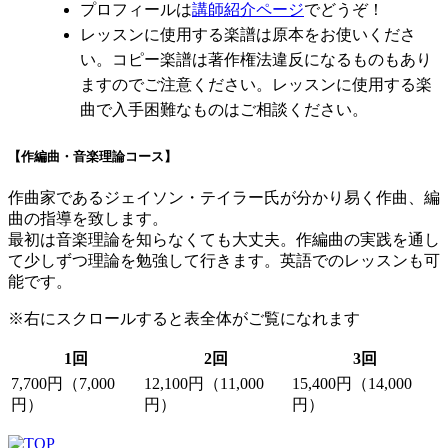
プロフィールは
講師紹介ページ
でどうぞ！
レッスンに使用する楽譜は原本をお使いくださ
い。コピー楽譜は著作権法違反になるものもあり
ますのでご注意ください。レッスンに使用する楽
曲で入手困難なものはご相談ください。
【作編曲・音楽理論コース】
作曲家であるジェイソン・テイラー氏が分かり易く作曲、編
曲の指導を致します。
最初は音楽理論を知らなくても大丈夫。作編曲の実践を通し
て少しずつ理論を勉強して行きます。英語でのレッスンも可
能です。
※右にスクロールすると表全体がご覧になれます
1回
2回
3回
7,700円（7,000
12,100円（11,000
15,400円（14,000
円）
円）
円）