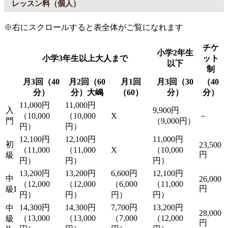
レッスン料（個人）
※右にスクロールすると表全体がご覧になれます
チケ
小学2年生
小学3年生以上大人まで
ット
以下
制
月3回（40
月2回（60
月1回
月3回（30
（40
分）
分）大嶋
（60）
分）
分）
11,000円
11,000円
入
9,900円
（10,000
（10,000
X
－
門
（9,000円）
円）
円）
12,100円
12,100円
11,000円
初
23,500
（11,000
（11,000
X
（10,000
円
級
円）
円）
円）
13,200円
13,200円
6,600円
12,100円
中
26,000
（12,000
（12,000
（6,000
（11,000
円
級I
円）
円）
円）
円）
14,300円
14,300円
7,700円
13,200円
中
28,000
（13,000
（13,000
（7,000
（12,000
級
円