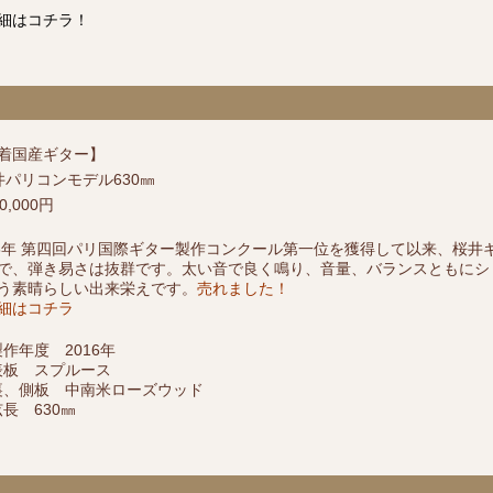
細はコチラ！
着国産ギター】
井パリコンモデル630㎜
,000円
88年 第四回パリ国際ギター製作コンクール第一位を獲得して以来、桜井ギ
で、弾き易さは抜群です。太い音で良く鳴り、音量、バランスともにシ
う素晴らしい出来栄えです。
売れました！
細はコチラ
製作年度 2016年
表板 スプルース
裏、側板 中南米ローズウッド
弦長 630㎜