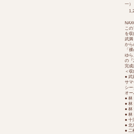
一）
1,
NA
この
を収
武満
から
「裸
ゆら
の『
完成
＜収
● 
サマ
シー
オー
● 
● 
● 
● 林
● 
● 北
● 