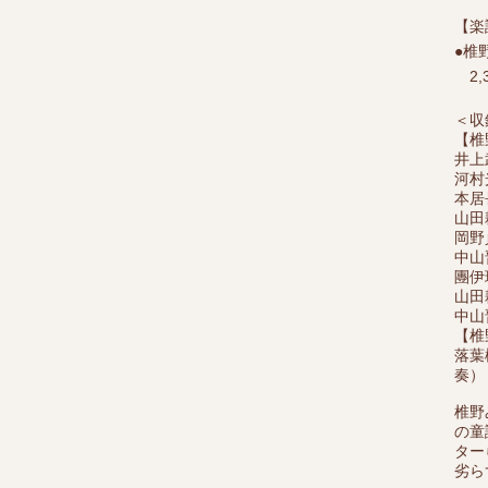
【楽
●椎
2,
＜収
【椎
井上
河村
本居
山田
岡野
中山
團伊
山田
中山
【椎
落葉
奏）
椎野
の童
ター
劣ら