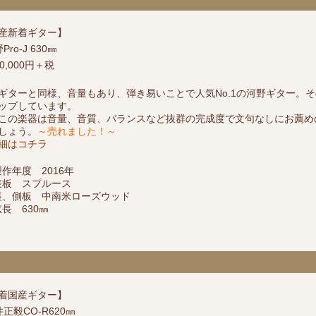
産新着ギター】
Pro-J 630㎜
0,000円＋税
ギターと同様、音量もあり、弾き易いことで人気No.1の河野ギター。そ
ップしています。
この楽器は音量、音質、バランスなど抜群の完成度で文句なしにお薦め
しょう。
～売れました！～
細はコチラ
製作年度 2016年
表板 スプルース
裏、側板 中南米ローズウッド
弦長 630㎜
着国産ギター】
井正毅CO-R620㎜