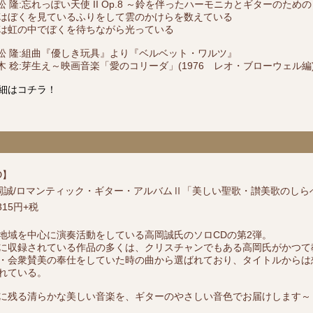
吉松 隆:忘れっぽい天使 II Op.8 ～鈴を伴ったハーモニカとギターのための (
はぼくを見ているふりをして雲のかけらを数えている
は虹の中でぼくを待ちながら光っている
吉松 隆:組曲『優しき玩具』より『ベルベット・ワルツ』
三木 稔:芽生え～映画音楽「愛のコリーダ」(1976 レオ・ブローウェル編
細はコチラ！
D】
岡誠/ロマンティック・ギター・アルバムⅡ「美しい聖歌・讃美歌のしら
315円+税
地域を中心に演奏活動をしている高岡誠氏のソロCDの第2弾。
に収録されている作品の多くは、クリスチャンでもある高岡氏がかつて
・会衆賛美の奉仕をしていた時の曲から選ばれており、タイトルからは
れている。
に残る清らかな美しい音楽を、ギターのやさしい音色でお届けします～