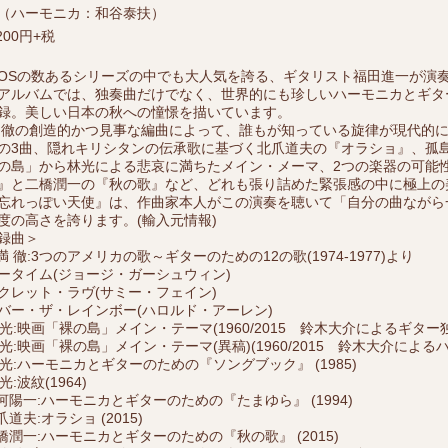
（ハーモニカ：和谷泰扶）
200円+税
XOSの数あるシリーズの中でも大人気を誇る、ギタリスト福田進一が演
アルバムでは、独奏曲だけでなく、世界的にも珍しいハーモニカとギタ
録。美しい日本の秋への憧憬を描いています。
 徹の創造的かつ見事な編曲によって、誰もが知っている旋律が現代的に
の3曲、隠れキリシタンの伝承歌に基づく北爪道夫の『オラショ』、孤
の島」から林光による悲哀に満ちたメイン・メーマ、2つの楽器の可能
』と二橋潤一の『秋の歌』など、どれも張り詰めた緊張感の中に極上の
忘れっぽい天使』は、作曲家本人がこの演奏を聴いて「自分の曲ながら
度の高さを誇ります。(輸入元情報)
録曲＞
武満 徹:3つのアメリカの歌～ギターのための12の歌(1974-1977)より
ータイム(ジョージ・ガーシュウィン)
クレット・ラヴ(サミー・フェイン)
バー・ザ・レインボー(ハロルド・アーレン)
林 光:映画「裸の島」メイン・テーマ(1960/2015 鈴木大介によるギター
林 光:映画「裸の島」メイン・テーマ(異稿)(1960/2015 鈴木大介によ
林 光:ハーモニカとギターのための『ソングブック』 (1985)
 光:波紋(1964)
十河陽一:ハーモニカとギターのための『たまゆら』 (1994)
爪道夫:オラショ (2015)
二橋潤一:ハーモニカとギターのための『秋の歌』 (2015)