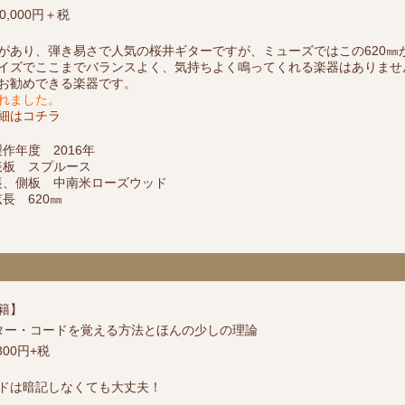
0,000円＋税
があり、弾き易さで人気の桜井ギターですが、ミューズではこの620㎜
イズでここまでバランスよく、気持ちよく鳴ってくれる楽器はありませ
お勧めできる楽器です。
れました。
細はコチラ
製作年度 2016年
表板 スプルース
裏、側板 中南米ローズウッド
弦長 620㎜
籍】
ター・コードを覚える方法とほんの少しの理論
300円+税
ドは暗記しなくても大丈夫！