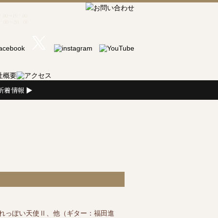
00～19：00
00～20：00
新着情報
忘れっぽい天使Ⅱ、他（ギター：福田進