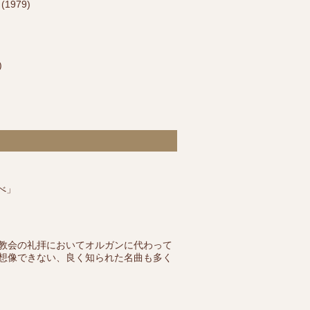
1979)
)
べ」
教会の礼拝においてオルガンに代わって
想像できない、良く知られた名曲も多く