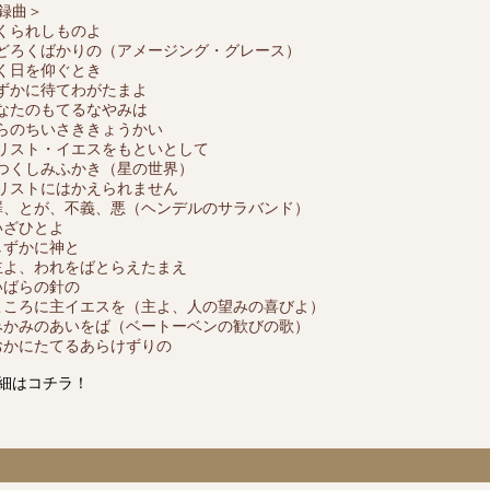
録曲＞
つくられしものよ
おどろくばかりの（アメージング・グレース）
輝く日を仰ぐとき
しずかに待てわがたまよ
あなたのもてるなやみは
むらのちいさききょうかい
キリスト・イエスをもといとして
いつくしみふかき（星の世界）
キリストにはかえられません
.罪、とが、不義、悪（ヘンデルのサラバンド）
.いざひとよ
.しずかに神と
.主よ、われをばとらえたまえ
.いばらの針の
.こころに主イエスを（主よ、人の望みの喜びよ）
.みかみのあいをば（ベートーベンの歓びの歌）
.おかにたてるあらけずりの
細はコチラ！