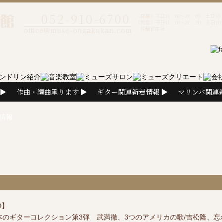
052-910-6700
（店舗）平日11：00～20：00 土日10：
（教室）平日11：00～20：20 土日10：
月曜日定休
作曲・編曲承ります
ギター関連新着情報
マリンバ関連
情報
D】
本のギターコレクション第3弾 武満徹、3つのアメリカの歌/吉松隆、