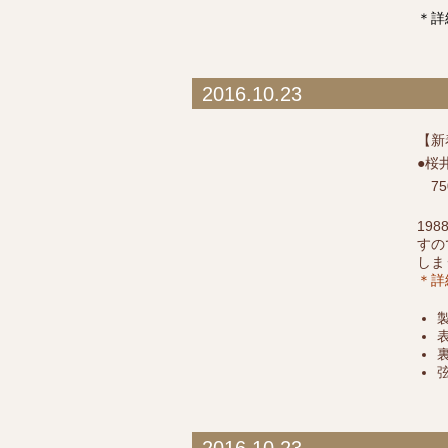
＊詳
2016.10.23
【新
●桜
750
19
すの
しま
＊詳