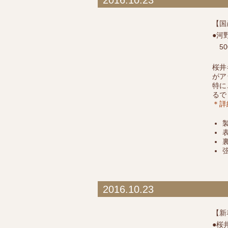
2016.10.23
【国
●河野
50
桜井
がア
特に
るで
＊詳
2016.10.23
【新
●桜