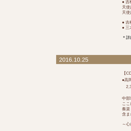
● 
天使
天使
● 
● 
＊詳
2016.10.25
【C
●高
2,
中部
ここ
奏楽
含ま
～心