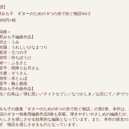
譜】
野みち子 ギターのための 6つの糸で紡ぐ物語Vol.2
300円+税
録曲＞
野みち子編曲作品】
武士：うみ
光陽：うれしいひなまつり
長世：七つの子
耕筰：待ちぼうけ
貞一：ふるさと
晋平：雨降りお月さん
玖磨：ぞうさん
耕筰：赤とんぼ
晋平：鞠と殿様
野みち子作曲作品】
松／白鳥は／弾む思い／テイクセブン／なつかしき／山荘にて／夕づつ
みち子の曲集「ギターのための6つの糸で紡ぐ物語」の第2巻。本作は
謡のギター独奏用編曲作品9曲も収載。弾きやすいやさしめの編曲だが
らしさを感じさせる効果的な編曲となっています。また、本作の彼女の
ず、物語を感じさせるものとなっています。