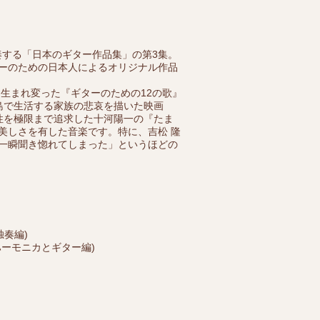
奏する「日本のギター作品集」の第3集。
ーのための日本人によるオリジナル作品
生まれ変った『ギターのための12の歌』
島で生活する家族の悲哀を描いた映画
性を極限まで追求した十河陽一の『たま
美しさを有した音楽です。特に、吉松 隆
一瞬聞き惚れてしまった」というほどの
独奏編)
るハーモニカとギター編)