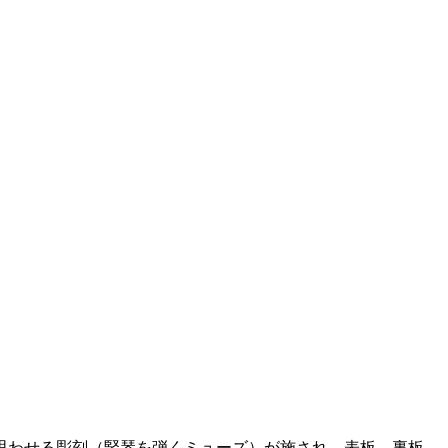
思わせる彫刻（竪琴を弾くミューズ）が施され、表板、裏板、