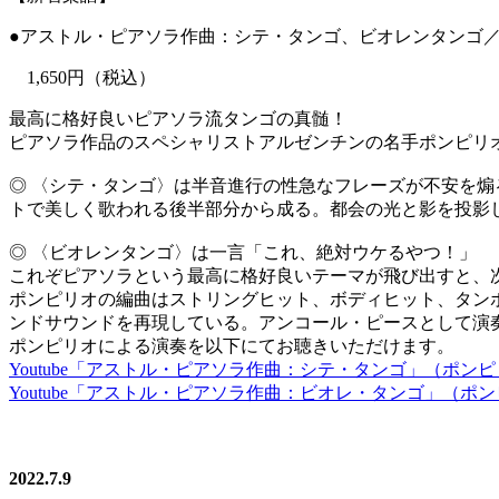
●アストル・ピアソラ作曲：シテ・タンゴ、ビオレンタンゴ
1,650円（税込）
最高に格好良いピアソラ流タンゴの真髄！
ピアソラ作品のスペシャリストアルゼンチンの名手ポンピリ
◎ 〈シテ・タンゴ〉は半音進行の性急なフレーズが不安を
トで美しく歌われる後半部分から成る。都会の光と影を投影
◎ 〈ビオレンタンゴ〉は一言「これ、絶対ウケるやつ！」
これぞピアソラという最高に格好良いテーマが飛び出すと、
ポンピリオの編曲はストリングヒット、ボディヒット、タン
ンドサウンドを再現している。アンコール・ピースとして演
ポンピリオによる演奏を以下にてお聴きいただけます。
Youtube「アストル・ピアソラ作曲：シテ・タンゴ」（ポン
Youtube「アストル・ピアソラ作曲：ビオレ・タンゴ」（ポ
2022.7.9