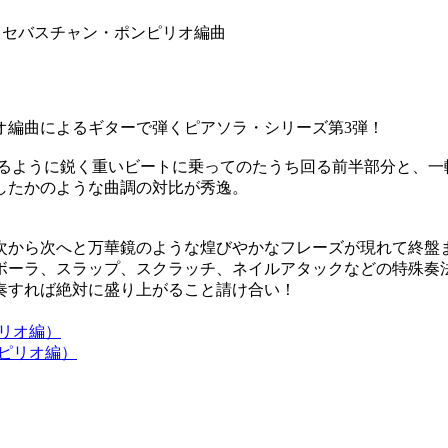
／セバスチャン・ポンピリオ編曲
オ編曲によるギターで弾くピアソラ・シリーズ第3弾！
煽るように鋭く重いビートに乗ってのたうち回る前半部分と、一
したかのような曲調の対比が秀逸。
次から次へと万華鏡のような煌びやかなフレーズが現れて終盤
ボーラ、スラップ、スクラッチ、ネイルアタックなどの特殊奏法
奏すれば絶対に盛り上がること請け合い！
ピリオ編）
ンピリオ編）